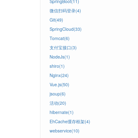
SpringBoot(11)
微信扫码登录(4)
Git(49)
SpringCloud(33)
Tomcat(6)
支付宝接口(3)
NodeJs(1)
shiro(1)
Nginx(24)
Vue.js(50)
jsoup(6)
活动(20)
hibernate(1)
EhCache缓存框架(4)
webservice(10)