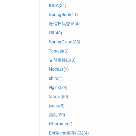
IDEA(24)
SpringBoot(11)
微信扫码登录(4)
Git(49)
SpringCloud(33)
Tomcat(6)
支付宝接口(3)
NodeJs(1)
shiro(1)
Nginx(24)
Vue.js(50)
jsoup(6)
活动(20)
hibernate(1)
EhCache缓存框架(4)