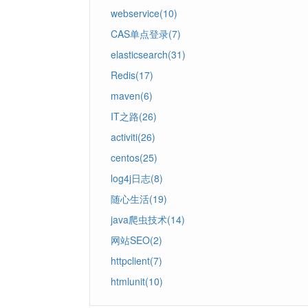
webservice(10)
CAS单点登录(7)
elasticsearch(31)
Redis(17)
maven(6)
IT之路(26)
activiti(26)
centos(25)
log4j日志(8)
随心生活(19)
java爬虫技术(14)
网站SEO(2)
httpclient(7)
htmlunit(10)