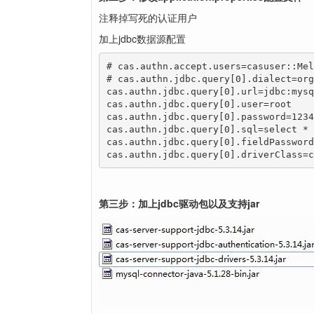
注释掉写死的认证用户
加上jdbc数据源配置
# cas.authn.accept.users=casuser::Mel
# cas.authn.jdbc.query[0].dialect=org
cas.authn.jdbc.query[0].url=jdbc:mysq
cas.authn.jdbc.query[0].user=root

cas.authn.jdbc.query[0].password=12345
cas.authn.jdbc.query[0].sql=select * 
cas.authn.jdbc.query[0].fieldPassword
cas.authn.jdbc.query[0].driverClass=c
第三步：加上jdbc驱动包以及支持jar