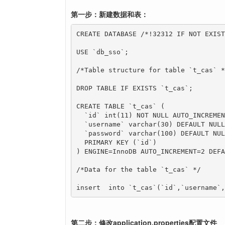
第一步：新建数据和表：
CREATE DATABASE /*!32312 IF NOT EXIST
USE `db_sso`;

/*Table structure for table `t_cas` */
DROP TABLE IF EXISTS `t_cas`;

CREATE TABLE `t_cas` (

  `id` int(11) NOT NULL AUTO_INCREMENT
  `username` varchar(30) DEFAULT NULL,
  `password` varchar(100) DEFAULT NULL
  PRIMARY KEY (`id`)

) ENGINE=InnoDB AUTO_INCREMENT=2 DEFA
/*Data for the table `t_cas` */

insert  into `t_cas`(`id`,`username`,
第二步：修改application.properties配置文件