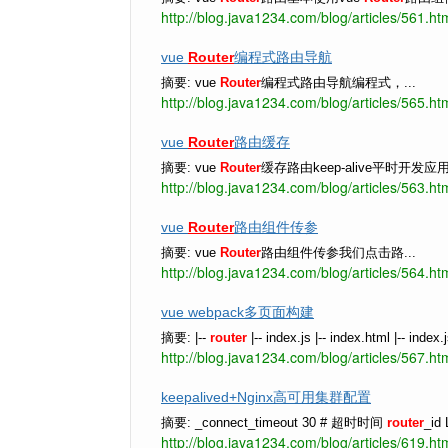
http://blog.java1234.com/blog/articles/561.ht
vue
Router
编程式路由导航
摘要: vue
Router
编程式路由导航编程式，...
http://blog.java1234.com/blog/articles/565.ht
vue
Router
路由缓存
摘要: vue
Router
缓存路由keep-alive平时开发应用.
http://blog.java1234.com/blog/articles/563.ht
vue
Router
路由组件传参
摘要: vue
Router
路由组件传参我们点击路...
http://blog.java1234.com/blog/articles/564.ht
vue webpack多页面构建
摘要: |--
router
|-- index.js |-- index.html |-- index.j
http://blog.java1234.com/blog/articles/567.ht
keepalived+Nginx高可用集群配置
摘要: _connect_timeout 30 # 超时时间
router
_id
http://blog.java1234.com/blog/articles/619.ht