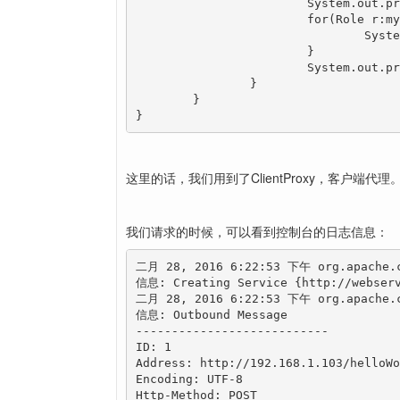
			System.out.print(my.key+":");

			for(Role r:my.value){

				System.out.print(r.getId()+","+r.getRoleName()+" ");

			}

			System.out.println();

		}

	}

}
这里的话，我们用到了ClientProxy，客户端代理
我们请求的时候，可以看到控制台的日志信息：
二月 28, 2016 6:22:53 下午 org.apache.cx
信息: Creating Service {http://webserv
二月 28, 2016 6:22:53 下午 org.apache.cx
信息: Outbound Message

---------------------------

ID: 1

Address: http://192.168.1.103/helloWo
Encoding: UTF-8

Http-Method: POST
