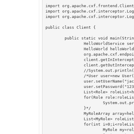
import org.apache.cxf.frontend.Client
import org.apache.cxf.interceptor.Log
import org.apache.cxf.interceptor.Log
public class Client {

	public static void main(String[] args) {

		HelloWorldService service=new HelloWorldService();

		HelloWorld helloWorld=service.getHelloWorldPort();

		org.apache.cxf.endpoint.Client client=ClientProxy.getClient(helloWorld);

		client.getInInterceptors().add(new LoggingInInterceptor()); // 添加in拦截器 日志拦截器

		client.getOutInterceptors().add(new LoggingOutInterceptor()); // 添加out拦截器

		//System.out.println(helloWorld.say("java1234"));

		/*User user=new User();

		user.setUserName("jack");

		user.setPassword("123456");

		List<Role> roleList=helloWorld.getRoleByUser(user);

		for(Role role:roleList){

			System.out.println(role.getId()+","+role.getRoleName());

		}*/

		MyRoleArray array=helloWorld.getRoles();

		List<MyRole> roleList=array.item;

		for(int i=0;i<roleList.size();i++){

			MyRole my=roleList.get(i);
