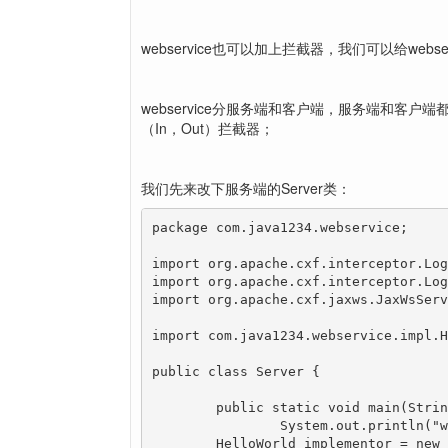
webservice也可以加上拦截器，我们可以给webs
webservice分服务端和客户端，服务端和客
（In，Out）拦截器；
我们先来改下服务端的Server类：
package com.java1234.webservice;

import org.apache.cxf.interceptor.Log
import org.apache.cxf.interceptor.Log
import org.apache.cxf.jaxws.JaxWsServ
import com.java1234.webservice.impl.H
public class Server {

	public static void main(String[] args) {

		System.out.println("web service start");  

        HelloWorld implementor = new 