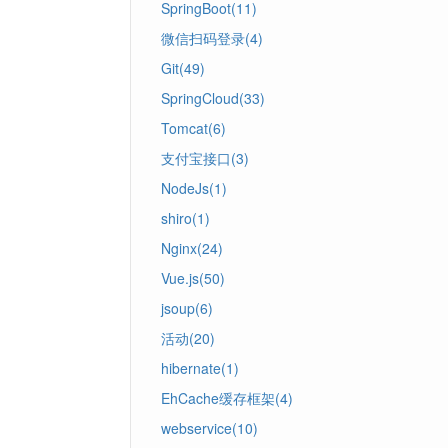
SpringBoot(11)
微信扫码登录(4)
Git(49)
SpringCloud(33)
Tomcat(6)
支付宝接口(3)
NodeJs(1)
shiro(1)
Nginx(24)
Vue.js(50)
jsoup(6)
活动(20)
hibernate(1)
EhCache缓存框架(4)
webservice(10)