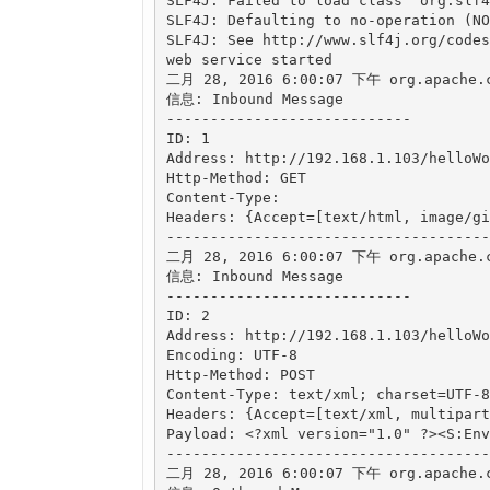
SLF4J: Failed to load class "org.slf4
SLF4J: Defaulting to no-operation (NO
SLF4J: See http://www.slf4j.org/codes
web service started

二月 28, 2016 6:00:07 下午 org.apache.cx
信息: Inbound Message

----------------------------

ID: 1

Address: http://192.168.1.103/helloWo
Http-Method: GET

Content-Type: 

Headers: {Accept=[text/html, image/gi
--------------------------------------
二月 28, 2016 6:00:07 下午 org.apache.cx
信息: Inbound Message

----------------------------

ID: 2

Address: http://192.168.1.103/helloWo
Encoding: UTF-8

Http-Method: POST

Content-Type: text/xml; charset=UTF-8

Headers: {Accept=[text/xml, multipart
Payload: <?xml version="1.0" ?><S:Env
--------------------------------------
二月 28, 2016 6:00:07 下午 org.apache.cx