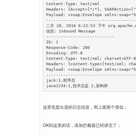
Content-Type: text/xml

Headers: {Accept=[*/*], SOAPAction=["
Payload: <soap:Envelope xmlns:soap="h
--------------------------------------
二月 28, 2016 6:22:53 下午 org.apache.cx
信息: Inbound Message

----------------------------

ID: 1

Response-Code: 200

Encoding: UTF-8

Content-Type: text/xml; charset=UTF-8

Headers: {content-type=[text/xml; cha
Payload: <soap:Envelope xmlns:soap="
--------------------------------------
jack:1,程序员 

java1234:1,技术总监 2,架构师
这里也是出进的日志信息，和上面那个类似；
OK到这里的话，添加拦截器已经讲完了；