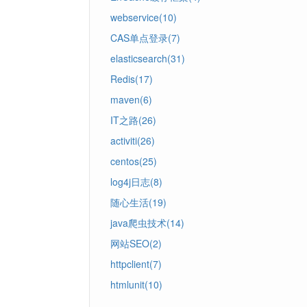
webservice(10)
CAS单点登录(7)
elasticsearch(31)
Redis(17)
maven(6)
IT之路(26)
activiti(26)
centos(25)
log4j日志(8)
随心生活(19)
java爬虫技术(14)
网站SEO(2)
httpclient(7)
htmlunit(10)