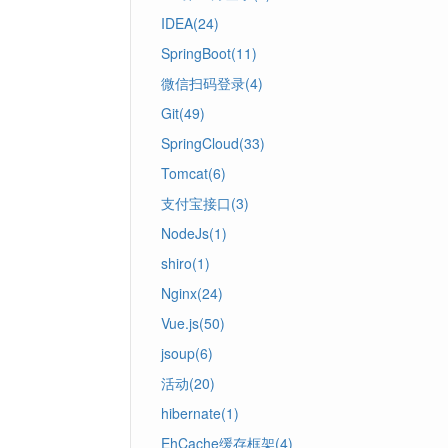
IDEA(24)
SpringBoot(11)
微信扫码登录(4)
Git(49)
SpringCloud(33)
Tomcat(6)
支付宝接口(3)
NodeJs(1)
shiro(1)
Nginx(24)
Vue.js(50)
jsoup(6)
活动(20)
hibernate(1)
EhCache缓存框架(4)