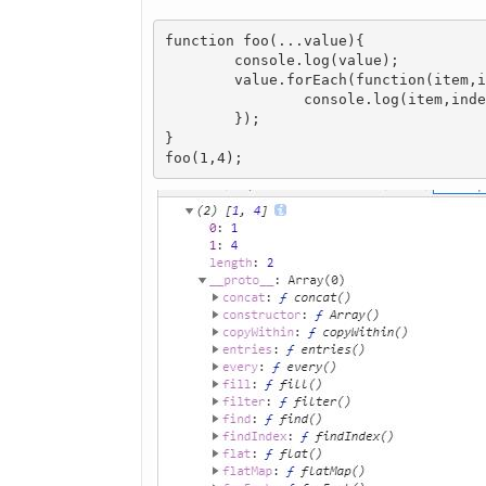
function foo(...value){

	console.log(value);

	value.forEach(function(item,index){

		console.log(item,index);

	});

}

foo(1,4);