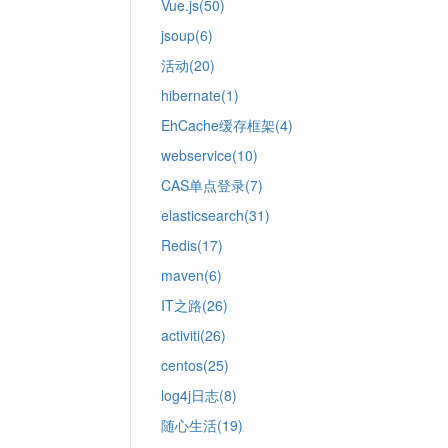
Vue.js(50)
jsoup(6)
活动(20)
hibernate(1)
EhCache缓存框架(4)
webservice(10)
CAS单点登录(7)
elasticsearch(31)
Redis(17)
maven(6)
IT之路(26)
activiti(26)
centos(25)
log4j日志(8)
随心生活(19)