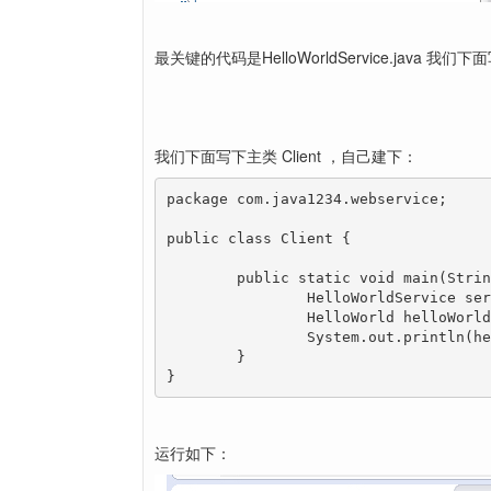
最关键的代码是HelloWorldService.java 
我们下面写下主类 Client ，自己建下：
package com.java1234.webservice;

public class Client {

	public static void main(String[] args) {

		HelloWorldService service=new HelloWorldService();

		HelloWorld helloWorld=service.getHelloWorldPort();

		System.out.println(helloWorld.say("java1234_小锋"));

	}

}
运行如下：