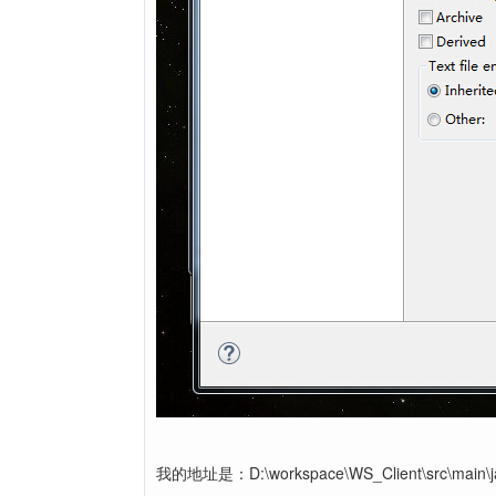
我的地址是：D:\workspace\WS_Client\src\m