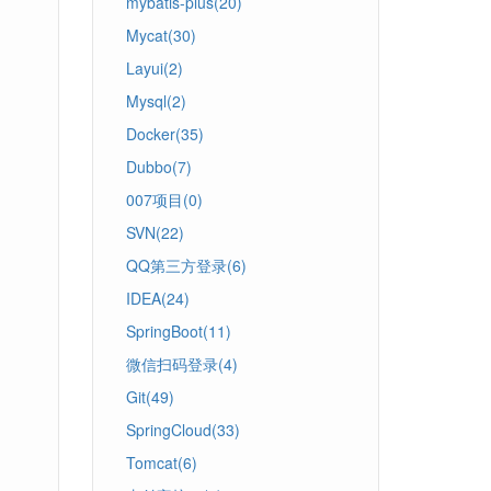
mybatis-plus(20)
Mycat(30)
Layui(2)
Mysql(2)
Docker(35)
Dubbo(7)
007项目(0)
SVN(22)
QQ第三方登录(6)
IDEA(24)
SpringBoot(11)
微信扫码登录(4)
Git(49)
SpringCloud(33)
Tomcat(6)