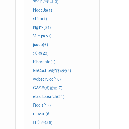
支付宝接口(3)
NodeJs(1)
shiro(1)
Nginx(24)
Vue.js(50)
jsoup(6)
活动(20)
hibernate(1)
EhCache缓存框架(4)
webservice(10)
CAS单点登录(7)
elasticsearch(31)
Redis(17)
maven(6)
IT之路(26)