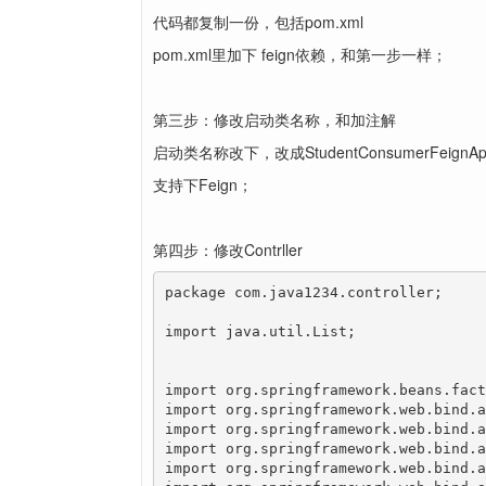
代码都复制一份，包括pom.xml
pom.xml里加下 feign依赖，和第一步一样；
第三步：修改启动类名称，和加注解
启动类名称改下，改成StudentConsumerFeignAppl
支持下Feign；
第四步：修改Contrller
package com.java1234.controller;

import java.util.List;

import org.springframework.beans.fact
import org.springframework.web.bind.a
import org.springframework.web.bind.a
import org.springframework.web.bind.a
import org.springframework.web.bind.a