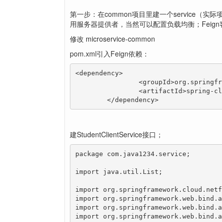
第一步：在common项目里建一个service（实际项
用服务器提供者，当然可以配置负载均衡；Feig
修改 microservice-common
pom.xml引入Feign依赖：
<dependency>

		<groupId>org.springframework.cloud</groupId>

		<artifactId>spring-cloud-starter-feign</artifactId>

	</dependency>
建StudentClientService接口；
package com.java1234.service;

import java.util.List;

import org.springframework.cloud.netf
import org.springframework.web.bind.a
import org.springframework.web.bind.a
import org.springframework.web.bind.a