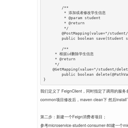
	/**

	 * 添加或者修改学生信息

	 * @param student

	 * @return

	 */

	@PostMapping(value="/student/save")

	public boolean save(Student student);

	/**

     * 根据id删除学生信息

     * @return

     */

    @GetMapping(value="/student/delet
	public boolean delete(@PathVariable("id") Integer id);

}
我们定义了 FeignClient，同时指定了调用的服务名称
common项目修改后，maven clean下 然后instal
第二步：新建一个Feign消费者项目；
参考microservice-student-consumer-80建一个micro