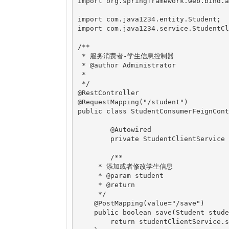
import org.springframework.web.bind.a
import com.java1234.entity.Student;

import com.java1234.service.StudentCl
/**

 * 服务消费者-学生信息控制器

 * @author Administrator

 *

 */

@RestController

@RequestMapping("/student")

public class StudentConsumerFeignCont
	@Autowired

	private StudentClientService studentClientService;

	/**

     * 添加或者修改学生信息

     * @param student

     * @return

     */

    @PostMapping(value="/save")

    public boolean save(Student stude
    	return studentClientService.save(student);
