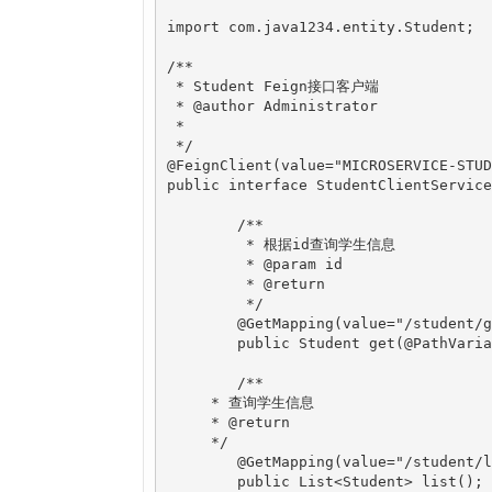
import com.java1234.entity.Student;

/**

 * Student Feign接口客户端

 * @author Administrator

 *

 */

@FeignClient(value="MICROSERVICE-STUD
public interface StudentClientService 
	/**

	 * 根据id查询学生信息

	 * @param id

	 * @return

	 */

	@GetMapping(value="/student/get/{id}")

	public Student get(@PathVariable("id") Integer id);

	/**

     * 查询学生信息

     * @return

     */

	@GetMapping(value="/student/list")

	public List<Student> list();
