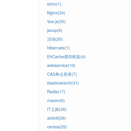
shiro(1)
Nginx(24)
Vue.js(50)
jsoup(6)
活动(20)
hibernate(1)
EhCache缓存框架(4)
webservice(10)
CAS单点登录(7)
elasticsearch(31)
Redis(17)
maven(6)
IT之路(26)
activiti(26)
centos(25)