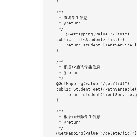
    }

    /**

     * 查询学生信息

     * @return

     */

	@GetMapping(value="/list")

    public List<Student> list(){

        return studentClientService.l
    }

    /**

     * 根据id查询学生信息

     * @return

     */

    @GetMapping(value="/get/{id}")

    public Student get(@PathVariable(
        return studentClientService.g
    }

    /**

     * 根据id删除学生信息

     * @return

     */

    @GetMapping(value="/delete/{id}")
