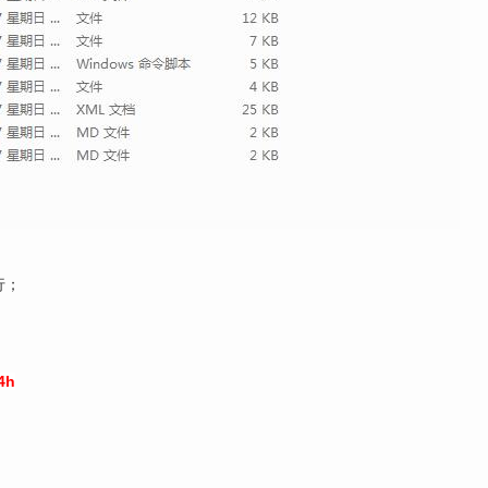
行；
4h