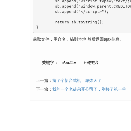
	sb.append("<script type=\"text/javascript\">");

	sb.append("window.parent.CKEDITOR.tools.callFunction("+ CKEditorFuncNum + ",'" +"/static/filmImage/"+ newFileName + "','')");

	sb.append("</script>");

	return sb.toString();

}
获取文件，重命名，搞到本地 然后返回ajax信息。
关键字：
ckeditor
上传图片
上一篇：
搞了个新台式机，屌炸天了
下一篇：
我的一个老徒弟开公司了，刚接了第一单