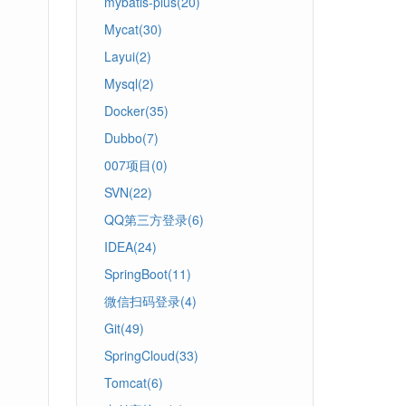
mybatis-plus(20)
Mycat(30)
Layui(2)
Mysql(2)
Docker(35)
Dubbo(7)
007项目(0)
SVN(22)
QQ第三方登录(6)
IDEA(24)
SpringBoot(11)
微信扫码登录(4)
Git(49)
SpringCloud(33)
Tomcat(6)