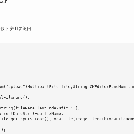
oad";
们要接收下 并且要返回
am("upload")MultipartFile file,String CKEditorFuncNum)thr