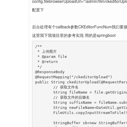
config.filebrowserUploadUrl="/admin/film/ckeditorUpl
配置下
后台处理有个callback参数CKEditorFuncNum我
这里我下我项目里的参考实现 用的是springboot
/**

 * 上传图片

 * @param file

 * @return

 */

@ResponseBody

@RequestMapping("/ckeditorUpload")

public String ckeditorUpload(@RequestPar
	// 获取文件名

	String fileName = file.getOriginalFilename();

	// 获取文件的后缀名

	String suffixName = fileName.substring(fileName.lastIndexOf("."));

	String newFileName=DateUtil.getCurrentDateStr()+suffixName;

	FileUtils.copyInputStreamToFile(file.getInputStream(), new File(imageFilePath+newFileName));

	StringBuffer sb=new StringBuffer();
