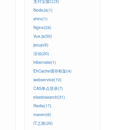
支付宝接口(3)
NodeJs(1)
shiro(1)
Nginx(24)
Vue.js(50)
jsoup(6)
活动(20)
hibernate(1)
EhCache缓存框架(4)
webservice(10)
CAS单点登录(7)
elasticsearch(31)
Redis(17)
maven(6)
IT之路(26)