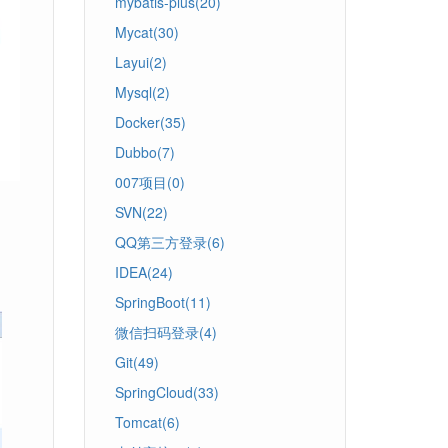
mybatis-plus(20)
Mycat(30)
Layui(2)
Mysql(2)
Docker(35)
Dubbo(7)
007项目(0)
SVN(22)
QQ第三方登录(6)
IDEA(24)
SpringBoot(11)
微信扫码登录(4)
Git(49)
SpringCloud(33)
Tomcat(6)