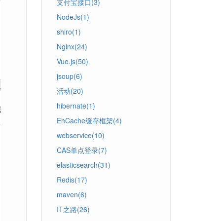
支付宝接口(3)
NodeJs(1)
shiro(1)
Nginx(24)
Vue.js(50)
jsoup(6)
活动(20)
hibernate(1)
EhCache缓存框架(4)
webservice(10)
CAS单点登录(7)
elasticsearch(31)
Redis(17)
maven(6)
IT之路(26)