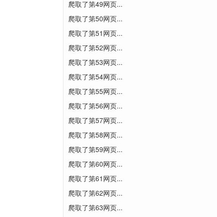
爬取了第49网页...
爬取了第50网页...
爬取了第51网页...
爬取了第52网页...
爬取了第53网页...
爬取了第54网页...
爬取了第55网页...
爬取了第56网页...
爬取了第57网页...
爬取了第58网页...
爬取了第59网页...
爬取了第60网页...
爬取了第61网页...
爬取了第62网页...
爬取了第63网页...