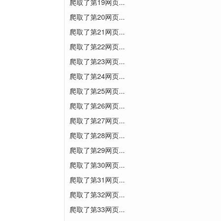
爬取了第19网页...
爬取了第20网页...
爬取了第21网页...
爬取了第22网页...
爬取了第23网页...
爬取了第24网页...
爬取了第25网页...
爬取了第26网页...
爬取了第27网页...
爬取了第28网页...
爬取了第29网页...
爬取了第30网页...
爬取了第31网页...
爬取了第32网页...
爬取了第33网页...