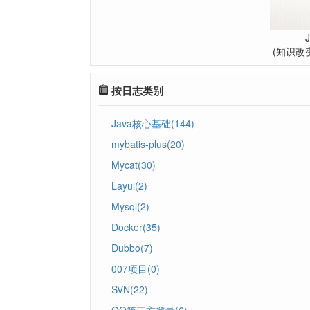
(知识改
按日志类别
Java核心基础(144)
mybatis-plus(20)
Mycat(30)
Layui(2)
Mysql(2)
Docker(35)
Dubbo(7)
007项目(0)
SVN(22)