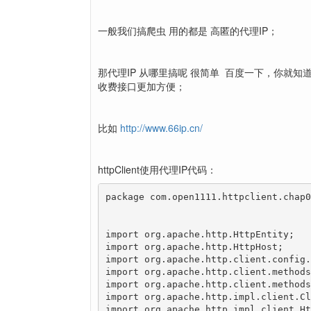
一般我们搞爬虫 用的都是 高匿的代理IP；
那代理IP 从哪里搞呢 很简单 百度一下，你就知
收费接口更加方便；
比如
http://www.66ip.cn/
httpClient使用代理IP代码：
package com.open1111.httpclient.chap04
import org.apache.http.HttpEntity;

import org.apache.http.HttpHost;

import org.apache.http.client.config.
import org.apache.http.client.methods
import org.apache.http.client.methods
import org.apache.http.impl.client.Cl
import org.apache.http.impl.client.Ht