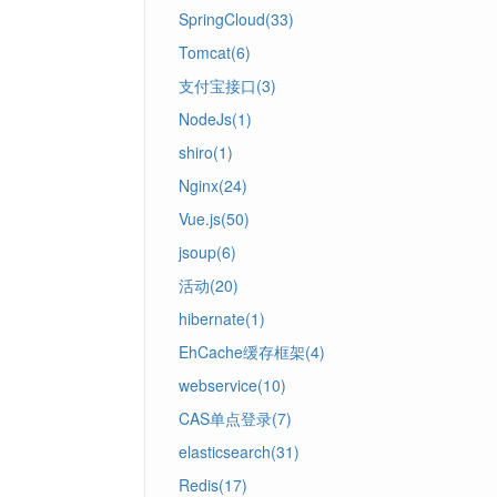
SpringCloud(33)
Tomcat(6)
支付宝接口(3)
NodeJs(1)
shiro(1)
Nginx(24)
Vue.js(50)
jsoup(6)
活动(20)
hibernate(1)
EhCache缓存框架(4)
webservice(10)
CAS单点登录(7)
elasticsearch(31)
Redis(17)