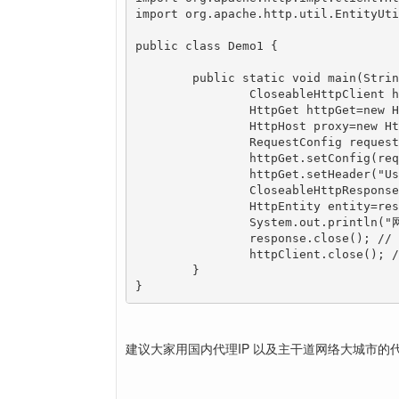
import org.apache.http.util.EntityUti
public class Demo1 {

	public static void main(String[] args)throws Exception {

		CloseableHttpClient httpClient=HttpClients.createDefault(); // 创建httpClient实例

		HttpGet httpGet=new HttpGet("https://www.taobao.com/"); // 创建httpget实例

		HttpHost proxy=new HttpHost("116.226.217.54", 9999);

		RequestConfig requestConfig=RequestConfig.custom().setProxy(proxy).build();

		httpGet.setConfig(requestConfig);

		httpGet.setHeader("User-Agent", "Mozilla/5.0 (Windows NT 6.1; Win64; x64; rv:50.0) Gecko/20100101 Firefox/50.0");

		CloseableHttpResponse response=httpClient.execute(httpGet); // 执行http get请求

		HttpEntity entity=response.getEntity(); // 获取返回实体

		System.out.println("网页内容："+EntityUtils.toString(entity, "utf-8")); // 获取网页内容

		response.close(); // response关闭

		httpClient.close(); // httpClient关闭

	}

}
建议大家用国内代理IP 以及主干道网络大城市的代